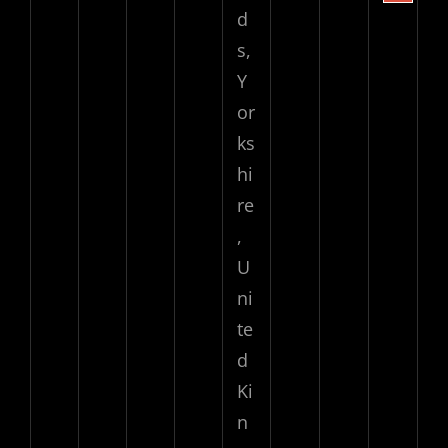
d
s,
Y
or
ks
hi
re
,
U
ni
te
d
Ki
n