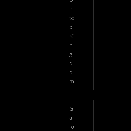
ni
te
d
Ki
n
g
d
o
m
G
ar
fo