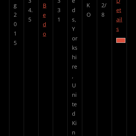
3
3
e
D
g
K
2/
B
4.
3
d
et
2
O
8
e
5
1
s,
ail
0
d
Y
s
1
o
or
5
ks
hi
re
,
U
ni
te
d
Ki
n