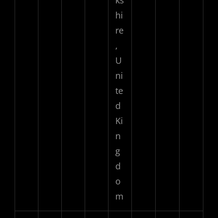
hi
re
,
U
ni
te
d
Ki
n
g
d
o
m