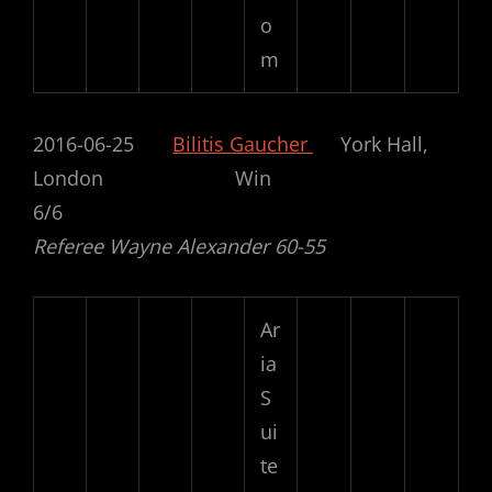
o
m
2016-06-25
Bilitis Gaucher
York Hall,
London Win
6/6
Referee Wayne Alexander 60-55
Ar
ia
S
ui
te