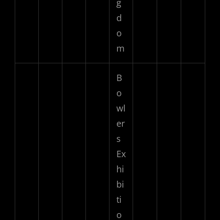
g
d
o
m
B
o
wl
er
s
Ex
hi
bi
ti
o