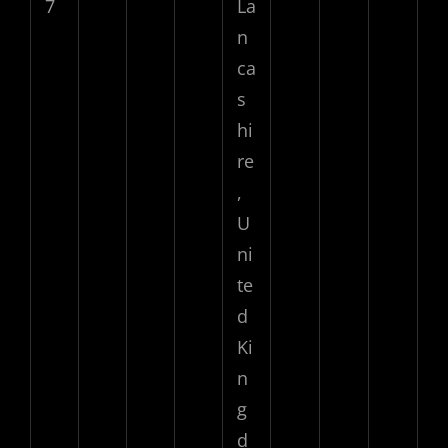
7
La
n
ca
s
hi
re
,
U
ni
te
d
Ki
n
g
d