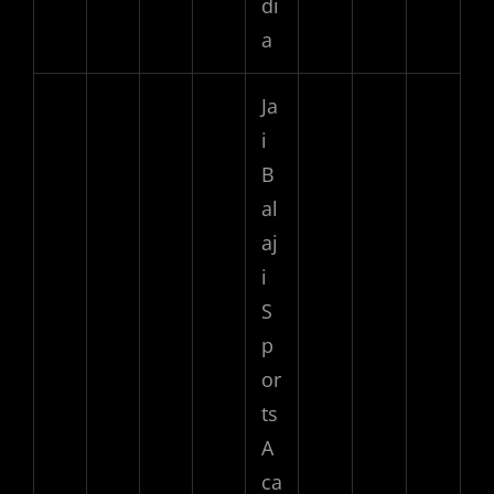
di
a
Ja
i
B
al
aj
i
S
p
or
ts
A
ca