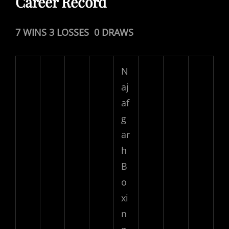
Career Record
7 WINS 3 LOSSES 0 DRAWS
N
aj
af
g
ar
h
B
o
xi
n