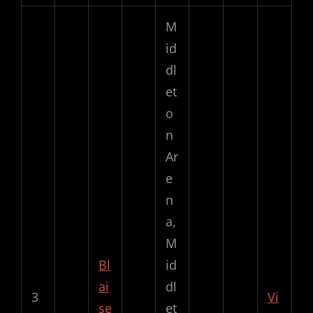
M
id
dl
et
o
n
Ar
e
n
a,
M
Bl
id
ai
dl
3
Vi
se
et