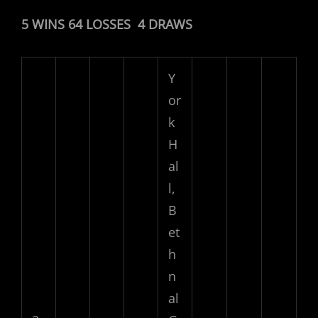
5 WINS 64 LOSSES 4 DRAWS
Y
or
k
H
al
l,
B
et
h
n
al